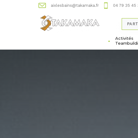
aixlesbains@takamaka.fr
04 79 35 45
PART
Activités
Teambuild