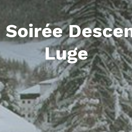
 Soirée Desce
Luge