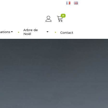
0
Arbre de
ations
Contact
Noël