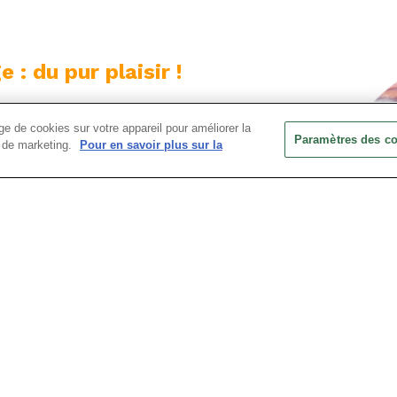
 : du pur plaisir !
e de cookies sur votre appareil pour améliorer la
Paramètres des c
ts de marketing.
Pour en savoir plus sur la
ipement nécessaire pour une sécurité
es lampes frontales et des gilets
fing technique, ils vous apprendront à
à volant et s'assureront que vous
itinéraire.
enture et découvrez les joies de la luge
ur des paysages alpins époustouflants
rience que vous n'oublierez pas de sitôt
d'excitation dans les montagnes !