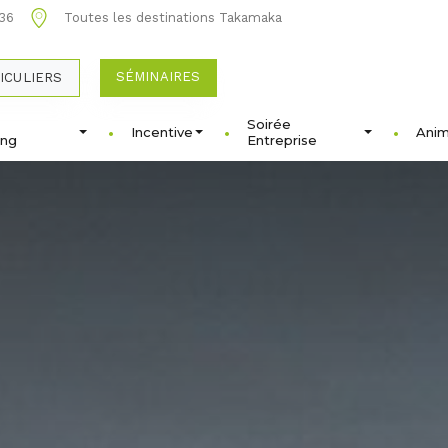
 36
Toutes les destinations Takamaka
SÉMINAIRES
ICULIERS
Soirée
Incentive
Anim
ing
Entreprise