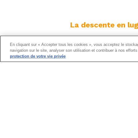
La descente en luge
En cliquant sur « Accepter tous les cookies », vous acceptez le stockag
navigation sur le site, analyser son utilisation et contribuer à nos effor
Nos guides vous fourniront tout l'équ
protection de votre vie privée
maximale, notamment des casques, d
réfléchissants. Au cours de notre brie
manœuvrer magistralement une luge 
connaissez les principales difficultés de l'
Alors venez nous rejoindre dans cette av
de nuit ! Avec des vues panoramiques s
et la lumière des étoiles, c'est.une expé
! Préparez-vous à une nuit de plaisir et 