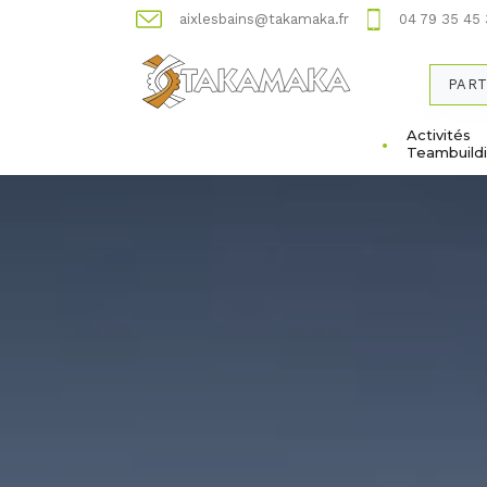
aixlesbains@takamaka.fr
04 79 35 45
PART
Activités
Teambuild