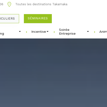
 36
Toutes les destinations Takamaka
SÉMINAIRES
ICULIERS
Soirée
Incentive
Anim
ing
Entreprise