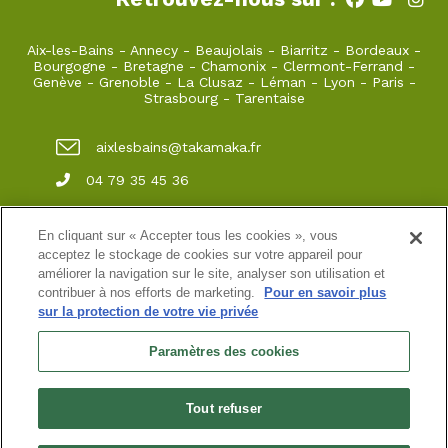
Aix-les-Bains
-
Annecy
-
Beaujolais
-
Biarritz
-
Bordeaux
-
Bourgogne
-
Bretagne
-
Chamonix
-
Clermont-Ferrand
-
Genève
-
Grenoble
-
La Clusaz
-
Léman
-
Lyon
-
Paris
-
Strasbourg
-
Tarentaise
aixlesbains@takamaka.fr
04 79 35 45 36
65, Boulevard du Lac Grand Port 73100 Aix-
les-Bains
En cliquant sur « Accepter tous les cookies », vous
acceptez le stockage de cookies sur votre appareil pour
améliorer la navigation sur le site, analyser son utilisation et
contribuer à nos efforts de marketing.
Pour en savoir plus
Site classique
-
Mon compte
-
Informations pratiques
-
sur la protection de votre vie privée
Conditions générales de vente
-
Newsletter
-
Mentions
légales
-
Données personnelles
Paramètres des cookies
Accueil 65 Boulevard du lac
SARL au capital de 3200 ¤
N° de SIRET :45208615000037 immatriculée au RCS de
Tout refuser
Chambéry
N° de TVA intracommunautaire : FR00 452 086 150
Habilitation n° HA.074.96.0039 | Agrément N° ET730501093 | RC