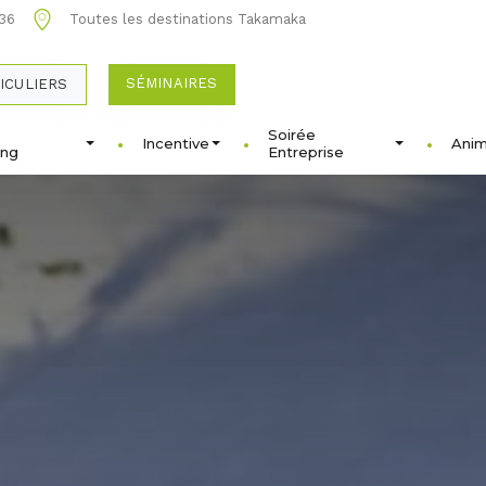
 36
Toutes les destinations Takamaka
SÉMINAIRES
ICULIERS
Soirée
Incentive
Anim
ing
Entreprise