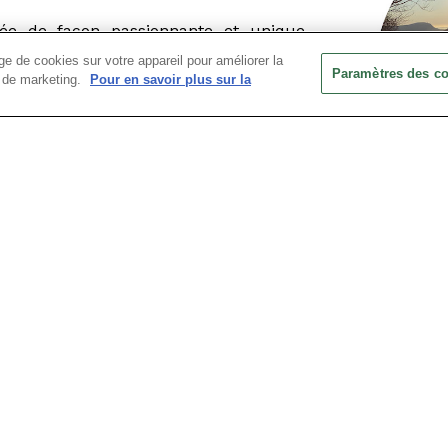
née de façon passionnante et unique
 Après avoir reçu les instructions du
e de cookies sur votre appareil pour améliorer la
ipement de ski et vos peaux de phoques
Paramètres des c
ts de marketing.
Pour en savoir plus sur la
tagne. À chaque étape de l'ascension,
s donner des conseils sur la technique
l que soit votre niveau de ski, cette
s d'admirer le panorama avant de
 luge à sièges est tout simplement
s sentirez chaque bosse, chaque virage
erez vers le bas. La conception unique
ement agile et facile à contrôler, ce qui
esse palpitante. De plus, le moniteur
ant à maîtriser les virages serrés et les
implement époustouflante ! Vous aurez
nneigées pendant que vous vous frayez