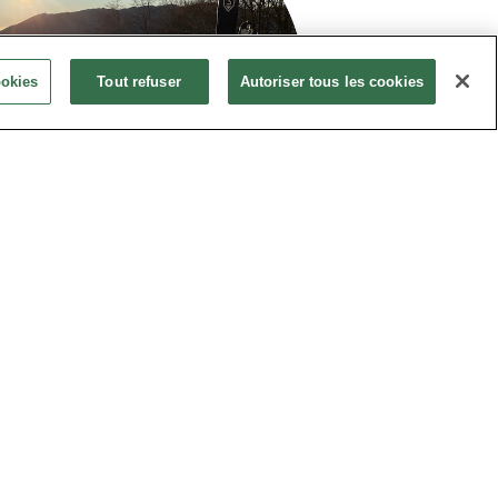
ookies
Tout refuser
Autoriser tous les cookies
Caracteristiques de notre
Expedition Luge :
Accès :
en Savoie
Temps d'activité :
2heures à 3heures
Effectif :
De 6 à 20 personnes