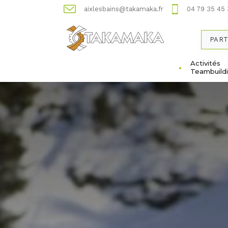
aixlesbains@takamaka.fr
04 79 35 45
PART
Activités
Teambuild