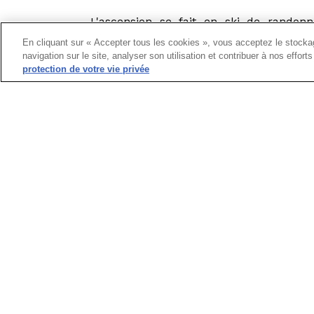
L'ascension se fait en ski de randon
d'explorer les collines environnantes.
En cliquant sur « Accepter tous les cookies », vous acceptez le stockag
moniteur, vous partirez avec votre équ
navigation sur le site, analyser son utilisation et contribuer à nos effor
qui vous emmènera au sommet de la mon
protection de votre vie privée
les moniteurs seront présents pour vou
ou vous aider en cas de problème. Que
aventure sera à coup sûr inoubliable !
Au sommet, vous prendrez le temp
redescendre en luge. La descente en
incroyable. En descendant la pente, vou
et chaque courbe tandis que vous dérap
du siège et du ski rend la luge incroyabl
vous permet de vous mesurer à une vit
veillera à votre sécurité tout en vous aid
sauts qui se présenteront à vous.
La vue lors de la descente est tout s
une vue panoramique sur les collines e