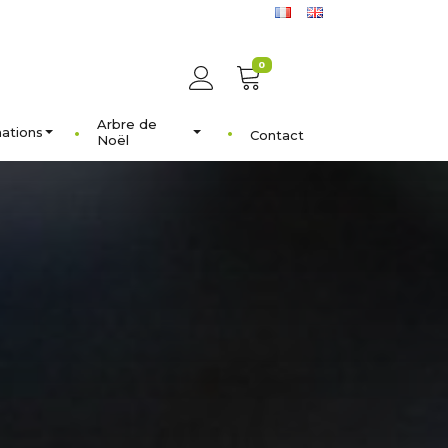
0
Arbre de
ations
Contact
Noël