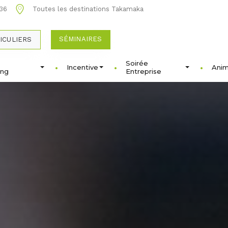
 36
Toutes les destinations Takamaka
SÉMINAIRES
ICULIERS
Soirée
Incentive
Anim
ing
Entreprise