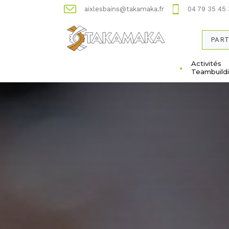
aixlesbains@takamaka.fr
04 79 35 45
PART
Activités
Teambuild