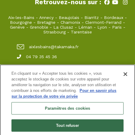
Retrouvez-nous sur :
Aix-les-Bains
-
Annecy
-
Beaujolais
-
Biarritz
-
Bordeaux
-
Bourgogne
-
Bretagne
-
Chamonix
-
Clermont-Ferrand
-
Genève
-
Grenoble
-
La Clusaz
-
Léman
-
Lyon
-
Paris
-
Strasbourg
-
Tarentaise
aixlesbains@takamaka.fr
04 79 35 45 36
65, Boulevard du Lac Grand Port 73100 Aix-
les-Bains
En cliquant sur « Accepter tous les cookies », vous
acceptez le stockage de cookies sur votre appareil pour
améliorer la navigation sur le site, analyser son utilisation et
contribuer à nos efforts de marketing.
Pour en savoir plus
Site classique
-
Mon compte
-
Informations pratiques
-
sur la protection de votre vie privée
Conditions générales de vente
-
Newsletter
-
Mentions
légales
-
Données personnelles
Paramètres des cookies
Accueil 65 Boulevard du lac
SARL au capital de 3200 ¤
N° de SIRET :45208615000037 immatriculée au RCS de
Tout refuser
Chambéry
N° de TVA intracommunautaire : FR00 452 086 150