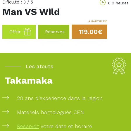
Dificulté : 3 / 5
6.0 heures
Man VS Wild
À PARTIR DE
119.00€
Offrir
Réservez
Les atouts
Takamaka
20 ans d’experience dans la région
Matériels homologués CEN
Réservez
votre date et horaire