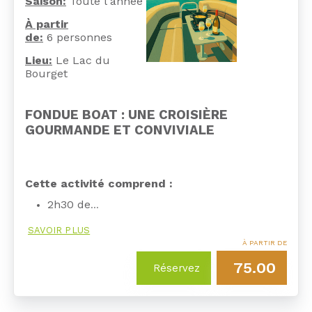
Saison:
Toute l'année
À partir
de:
6 personnes
Lieu:
Le Lac du
Bourget
FONDUE BOAT : UNE CROISIÈRE
GOURMANDE ET CONVIVIALE
Cette activité comprend :
2h30 de
…
SAVOIR PLUS
À PARTIR DE
75.00
Réservez