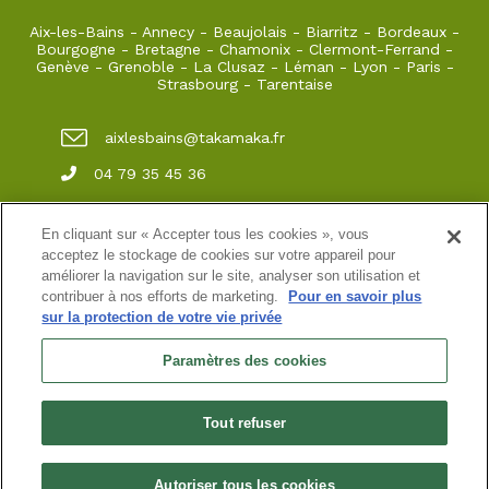
Aix-les-Bains
-
Annecy
-
Beaujolais
-
Biarritz
-
Bordeaux
-
Bourgogne
-
Bretagne
-
Chamonix
-
Clermont-Ferrand
-
Genève
-
Grenoble
-
La Clusaz
-
Léman
-
Lyon
-
Paris
-
Strasbourg
-
Tarentaise
aixlesbains@takamaka.fr
04 79 35 45 36
65, Boulevard du Lac Grand Port 73100 Aix-
les-Bains
En cliquant sur « Accepter tous les cookies », vous
acceptez le stockage de cookies sur votre appareil pour
améliorer la navigation sur le site, analyser son utilisation et
contribuer à nos efforts de marketing.
Pour en savoir plus
Site classique
-
Mon compte
-
Informations pratiques
-
sur la protection de votre vie privée
Conditions générales de vente
-
Newsletter
-
Mentions
légales
-
Données personnelles
Paramètres des cookies
Accueil 65 Boulevard du lac
SARL au capital de 3200 ¤
N° de SIRET :45208615000037 immatriculée au RCS de
Tout refuser
Chambéry
N° de TVA intracommunautaire : FR00 452 086 150
Habilitation n° HA.074.96.0039 | Agrément N° ET730501093 | RC
professionnelle : Azzuro Assurances 114 912 039 et 115 403 698
Autoriser tous les cookies