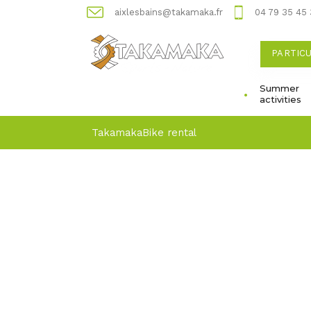
aixlesbains@takamaka.fr
04 79 35 45
PARTIC
Summer
activities
Takamaka
Bike rental