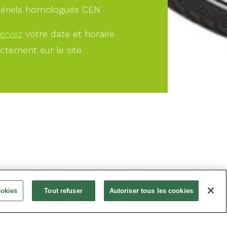
ériels homologués CEN
ervez
votre date et horaire
ectement sur le site
À PARTIR DE
ookies
Tout refuser
Autoriser tous les cookies
27.00€
Offrir
Réservez