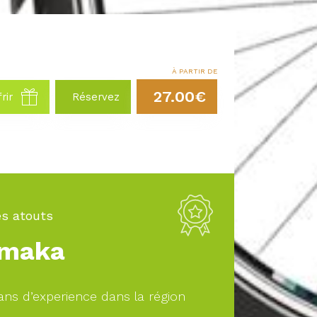
À PARTIR DE
27.00€
rir
Réservez
s atouts
maka
ans d’experience dans la région