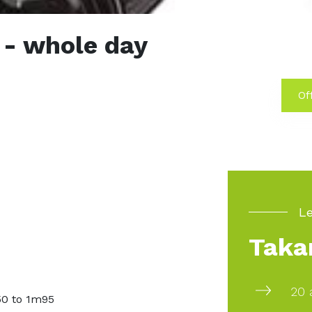
 - whole day
Off
Le
Taka
20 
50 to 1m95