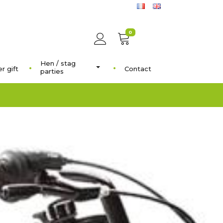
0
Hen / stag
r gift
Contact
parties