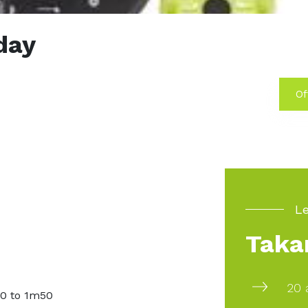
day
Of
Le
Taka
20 
10 to 1m50