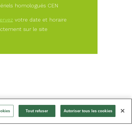
ériels homologués CEN
ervez
votre date et horaire
ectement sur le site
À PARTIR DE
ookies
Tout refuser
Autoriser tous les cookies
15.00€
Offrir
Réservez