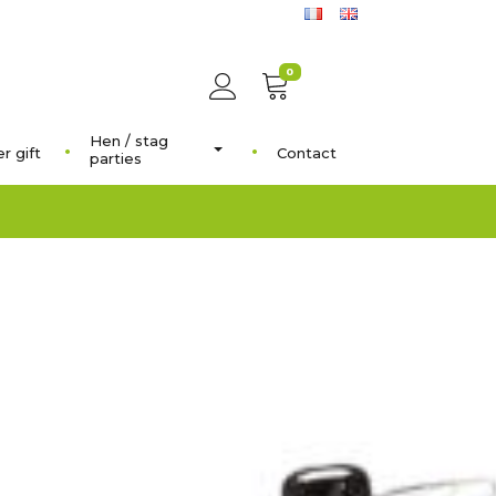
0
Hen / stag
r gift
Contact
parties