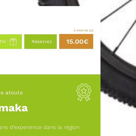
À PARTIR DE
15.00€
frir
Réservez
s atouts
maka
ans d’experience dans la région