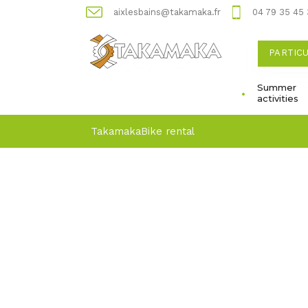
aixlesbains@takamaka.fr
04 79 35 45
PARTIC
Summer
activities
Takamaka
Bike rental