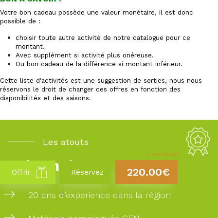
Votre bon cadeau possède une valeur monétaire, il est donc
possible de :
choisir toute autre activité de notre catalogue pour ce
montant.
Avec supplément si activité plus onéreuse.
Ou bon cadeau de la différence si montant inférieur.
Cette liste d'activités est une suggestion de sorties, nous nous
réservons le droit de changer ces offres en fonction des
disponibilités et des saisons.
Les atouts
À PARTIR DE
Takamaka
220.00€
Offrir
Réservez
20 ans d’experience dans la région