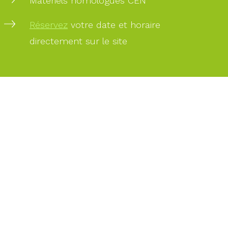
Matériels homologués CEN
Réservez
votre date et horaire
PAIEMENT
SÉCURISÉ
directement sur le site
PAIEMENT
PAR
CARTE
BANCAIRE
DES
EXPERTS
À
VOTRE
SERVICE