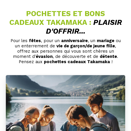
POCHETTES ET BONS
CADEAUX TAKAMAKA :
PLAISIR
D'OFFRIR...
Pour les
fêtes
, pour un
anniversaire
, un
mariage
ou
un enterrement de
vie de garçon/de jeune fille
,
offrez aux personnes qui vous sont chères un
moment d'
évasion
, de découverte et de
détente
.
Pensez aux
pochettes cadeaux Takamaka
!