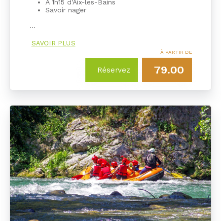
À 1h15 d'Aix-les-Bains
Savoir nager
…
SAVOIR PLUS
À PARTIR DE
79.00
Réservez