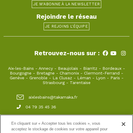
JE M'ABONNE À LA NEWSLETTER
Rejoindre le réseau
JE REJOINS L'ÉQUIPE
Retrouvez-nous sur :
Aix-les-Bains
-
Annecy
-
Beaujolais
-
Biarritz
-
Bordeaux
-
Bourgogne
-
Bretagne
-
Chamonix
-
Clermont-Ferrand
-
Genève
-
Grenoble
-
La Clusaz
-
Léman
-
Lyon
-
Paris
-
Strasbourg
-
Tarentaise
aixlesbains@takamaka.fr
04 79 35 45 36
65, Boulevard du Lac Grand Port 73100 Aix-
les-Bains
En cliquant sur « Accepter tous les cookies », vous
acceptez le stockage de cookies sur votre appareil pour