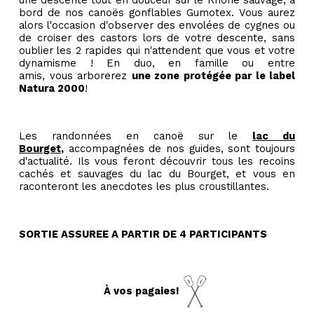
une descente tout en douceur sur le Rhône sauvage, à
bord de nos canoës gonflables Gumotex. Vous aurez
alors l'occasion d'observer des envolées de cygnes ou
de croiser des castors lors de votre descente, sans
oublier les 2 rapides qui n'attendent que vous et votre
dynamisme ! En duo, en famille ou entre
amis, vous arborerez
une zone protégée par le label
Natura 2000
!
Les randonnées en canoë sur le
lac du
Bourget
,
accompagnées de nos guides, sont toujours
d'actualité. Ils vous feront découvrir tous les recoins
cachés et sauvages du lac du Bourget, et vous en
raconteront les anecdotes les plus croustillantes.
SORTIE ASSUREE A PARTIR DE 4 PARTICIPANTS
À vos pagaies!