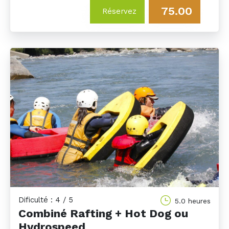
75.00
Réservez
Dificulté : 4 / 5
5.0 heures
Combiné Rafting + Hot Dog ou
Hydrospeed