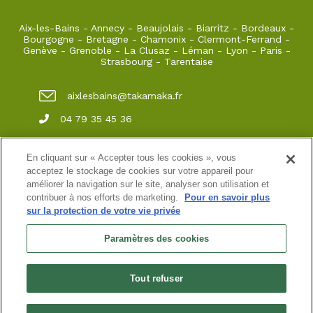
Aix-les-Bains
-
Annecy
-
Beaujolais
-
Biarritz
-
Bordeaux
-
Bourgogne
-
Bretagne
-
Chamonix
-
Clermont-Ferrand
-
Genève
-
Grenoble
-
La Clusaz
-
Léman
-
Lyon
-
Paris
-
Strasbourg
-
Tarentaise
aixlesbains@takamaka.fr
04 79 35 45 36
65, Boulevard du Lac Grand Port 73100 Aix-
les-Bains
En cliquant sur « Accepter tous les cookies », vous
acceptez le stockage de cookies sur votre appareil pour
améliorer la navigation sur le site, analyser son utilisation et
contribuer à nos efforts de marketing.
Pour en savoir plus
Site classique
-
Mon compte
-
Informations pratiques
-
sur la protection de votre vie privée
Conditions générales de vente
-
Newsletter
-
Mentions
légales
-
Données personnelles
Paramètres des cookies
Accueil 65 Boulevard du lac
SARL au capital de 3200 ¤
N° de SIRET :45208615000037 immatriculée au RCS de
Tout refuser
Chambéry
N° de TVA intracommunautaire : FR00 452 086 150
Habilitation n° HA.074.96.0039 | Agrément N° ET730501093 | RC