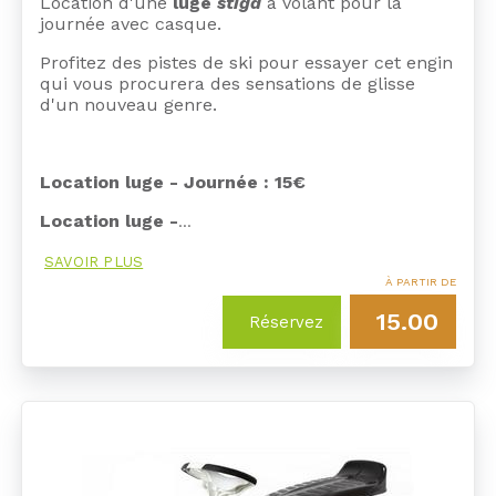
Location d'une
luge
stiga
à volant pour la
journée avec casque.
Profitez des pistes de ski pour essayer cet engin
qui vous procurera des sensations de glisse
d'un nouveau genre.
Location luge - Journée : 15€
Location luge -
…
SAVOIR PLUS
À PARTIR DE
15.00
Réservez