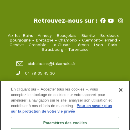
Retrouvez-nous sur :
Aix-les-Bains
-
Annecy
-
Beaujolais
-
Biarritz
-
Bordeaux
-
Bourgogne
-
Bretagne
-
Chamonix
-
Clermont-Ferrand
-
Genève
-
Grenoble
-
La Clusaz
-
Léman
-
Lyon
-
Paris
-
Strasbourg
-
Tarentaise
aixlesbains@takamaka.fr
04 79 35 45 36
65, Boulevard du Lac Grand Port 73100 Aix-
les-Bains
En cliquant sur « Accepter tous les cookies », vous
acceptez le stockage de cookies sur votre appareil pour
améliorer la navigation sur le site, analyser son utilisation et
contribuer à nos efforts de marketing.
Pour en savoir plus
Site classique
-
Mon compte
-
Informations pratiques
-
sur la protection de votre vie privée
Conditions générales de vente
-
Newsletter
-
Mentions
légales
-
Données personnelles
Paramètres des cookies
Accueil 65 Boulevard du lac