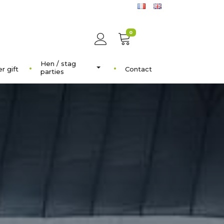
0
Hen / stag
r gift
Contact
parties