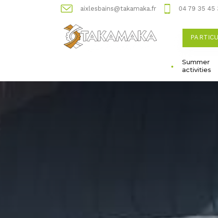
aixlesbains@takamaka.fr
04 79 35 45
PARTIC
Summer
activities