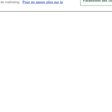
Paramètres des c
ts de marketing.
Pour en savoir plus sur la

nts (Canoë & Stand-Up Paddle) sont disponibles à la location 
ier de l'expertise d'un guide lors de leur sortie, une réservati
 tarifs ou de créneaux horaires :
 du Lac du Bourget.