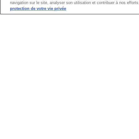
navigation sur le site, analyser son utilisation et contribuer à nos effor
protection de votre vie privée
COMMUNIQUÉ | TAKAMAKA AIX-LES-BAINS

La saison nautique est ouverte. Nos équipeme
Note importante :
Pour ceux souhaitant bénéfic
Veuillez nous contacter pour toute demande de
📞
+33 4 79 35 45 36
Retrouvez l'excellence Takamaka sur les eaux
Crée le 29/04/2026