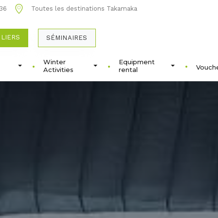
 36
Toutes les destinations Takamaka
ULIERS
SÉMINAIRES
Winter
Equipment
Vouche
Activities
rental