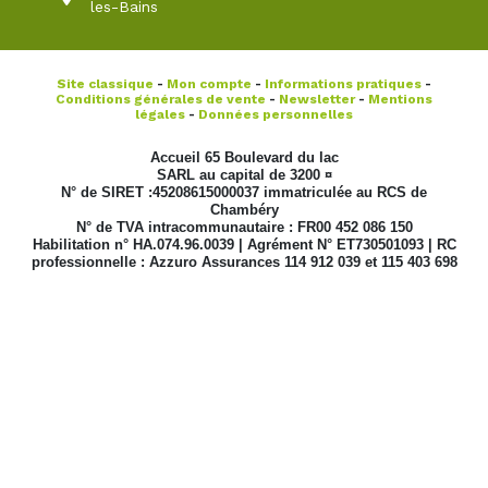
les-Bains
Site classique
-
Mon compte
-
Informations pratiques
-
Conditions générales de vente
-
Newsletter
-
Mentions
légales
-
Données personnelles
Accueil 65 Boulevard du lac
SARL au capital de 3200 ¤
N° de SIRET :45208615000037 immatriculée au RCS de
Chambéry
N° de TVA intracommunautaire : FR00 452 086 150
Habilitation n° HA.074.96.0039 | Agrément N° ET730501093 | RC
professionnelle : Azzuro Assurances 114 912 039 et 115 403 698