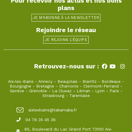
Pour recevoir nos actus et nos bons
plans
JE M'ABONNE À LA NEWSLETTER
Rejoindre le réseau
JE REJOINS L'ÉQUIPE
Retrouvez-nous sur :
Aix-les-Bains
-
Annecy
-
Beaujolais
-
Biarritz
-
Bordeaux
-
Bourgogne
-
Bretagne
-
Chamonix
-
Clermont-Ferrand
-
Genève
-
Grenoble
-
La Clusaz
-
Léman
-
Lyon
-
Paris
-
Strasbourg
-
Tarentaise
aixlesbains@takamaka.fr
04 79 35 45 36
65, Boulevard du Lac Grand Port 73100 Aix-