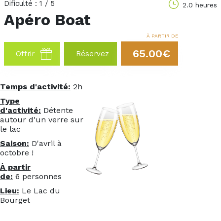
Dificulté : 1 / 5
2.0 heures
Apéro Boat
À PARTIR DE
65.00€
Offrir
Réservez
Temps d'activité:
2h
Ty
pe
d'activité:
Détente
autour d'un verre sur
le lac
Saison:
D'avril à
octobre !
À partir
de:
6 personnes
Lieu:
Le Lac du
Bourget