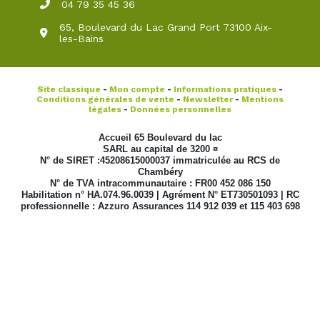
04 79 35 45 36
65, Boulevard du Lac Grand Port 73100 Aix-
les-Bains
Site classique
-
Mon compte
-
Informations pratiques
-
Conditions générales de vente
-
Newsletter
-
Mentions
légales
-
Données personnelles
Accueil 65 Boulevard du lac
SARL au capital de 3200 ¤
N° de SIRET :45208615000037 immatriculée au RCS de
Chambéry
N° de TVA intracommunautaire : FR00 452 086 150
Habilitation n° HA.074.96.0039 | Agrément N° ET730501093 | RC
professionnelle : Azzuro Assurances 114 912 039 et 115 403 698