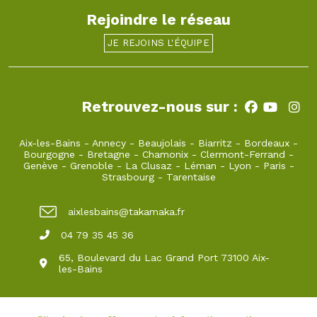
Rejoindre le réseau
JE REJOINS L'ÉQUIPE
Retrouvez-nous sur :
Aix-les-Bains
-
Annecy
-
Beaujolais
-
Biarritz
-
Bordeaux
-
Bourgogne
-
Bretagne
-
Chamonix
-
Clermont-Ferrand
-
Genève
-
Grenoble
-
La Clusaz
-
Léman
-
Lyon
-
Paris
-
Strasbourg
-
Tarentaise
aixlesbains@takamaka.fr
04 79 35 45 36
65, Boulevard du Lac Grand Port 73100 Aix-
les-Bains