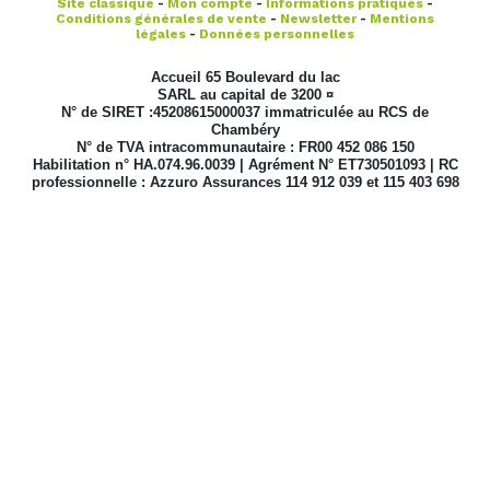
Site classique
-
Mon compte
-
Informations pratiques
-
Conditions générales de vente
-
Newsletter
-
Mentions
légales
-
Données personnelles
Accueil 65 Boulevard du lac
SARL au capital de 3200 ¤
N° de SIRET :45208615000037 immatriculée au RCS de
Chambéry
N° de TVA intracommunautaire : FR00 452 086 150
Habilitation n° HA.074.96.0039 | Agrément N° ET730501093 | RC
professionnelle : Azzuro Assurances 114 912 039 et 115 403 698