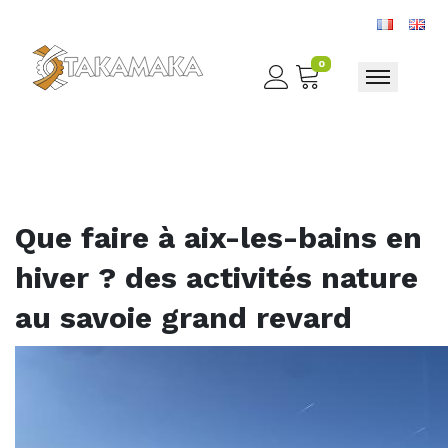
0
Toggle nav
Que faire à aix-les-bains en
hiver ? des activités nature
au savoie grand revard